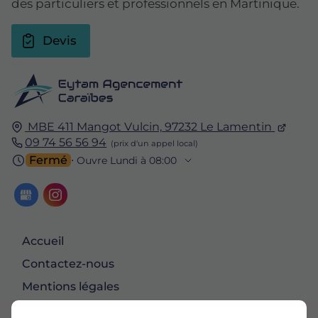
des particuliers et professionnels en Martinique.
Devis
MBE 411 Mangot Vulcin,
97232
Le Lamentin
09 74 56 56 94
Fermé
⋅ Ouvre Lundi à 08:00
Accueil
Contactez-nous
Mentions légales
Plan du site